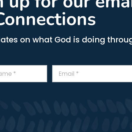
gn up for our ema
Connections
ates on what God is doing throug