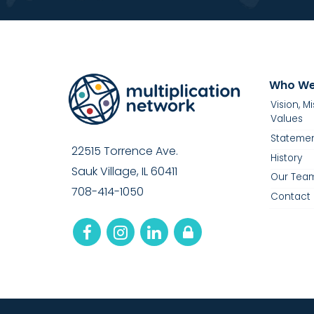
Who We
Vision, M
Values
Statemen
22515 Torrence Ave.
History
Sauk Village, IL 60411
Our Tea
708-414-1050
Contact 