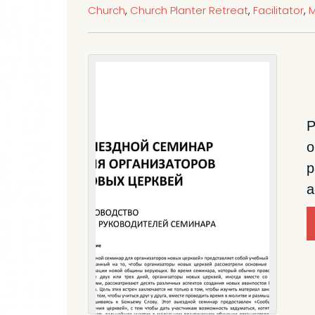
Church
,
Church Planter Retreat
,
Facilitator
,
M
о
р
а